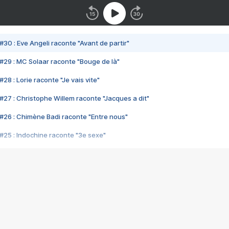
#30 : Eve Angeli raconte "Avant de partir"
#29 : MC Solaar raconte "Bouge de là"
28 : Lorie raconte "Je vais vite"
#27 : Christophe Willem raconte "Jacques a dit"
#26 : Chimène Badi raconte "Entre nous"
#25 : Indochine raconte "3e sexe"
#24 : Zaho raconte "C'est chelou"
#23 : Patrick Bruel raconte "Au café des délices"
#22 : Kyo raconte "Le chemin"
#21 : Nolwenn Leroy raconte "Cassé"
#20 : Patrick Hernandez raconte "Born to be alive"