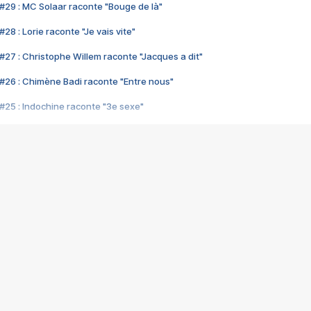
#29 : MC Solaar raconte "Bouge de là"
28 : Lorie raconte "Je vais vite"
#27 : Christophe Willem raconte "Jacques a dit"
#26 : Chimène Badi raconte "Entre nous"
#25 : Indochine raconte "3e sexe"
#24 : Zaho raconte "C'est chelou"
#23 : Patrick Bruel raconte "Au café des délices"
#22 : Kyo raconte "Le chemin"
#21 : Nolwenn Leroy raconte "Cassé"
#20 : Patrick Hernandez raconte "Born to be alive"
#19 : Lorie raconte "Près de moi"
#18 : Michael Jones raconte "A nos actes manqués" (avec Jean-Jacque
#17 : Khaled raconte "Aïcha"